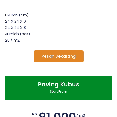
Ukuran (cm)
24 X 24 X 6
24 X 24 X 8
Jumlah (pcs)
28 / m2
Pesan Sekarang
Paving Kubus
Start From
Rp.
/ m2