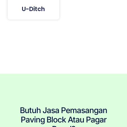
U-Ditch
Tags: Paving Block Terdekat, Paving Block Jakarta, Paving Block Bogor, Paving Block Depok, Paving Block
Tangerang, Paving Block Bekasi, Pemasangan Paving Block, Jasa Pemasang Paving Block, Pasang
Paving Block, Jual Paving Block, Harga Paving Block, Produsen Paving Block, Paving Block Murah, Paving
Block Berkualitas, Tukang Paving Block, Paving Block Berkualitas, Paving Block Terpercaya, Paving Block
Terjangkau, Paving Block Terbaru, Paving Block Per Meter, Ukuran Paving Block, Pembelian Paving Block,
Paving Block Precast, Conblock, Penjual Paving Block.
Butuh Jasa Pemasangan
Paving Block Atau Pagar