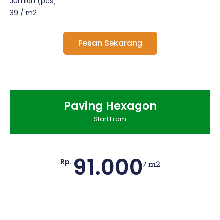
Jumlah (pcs)
39 / m2
Pesan Sekarang
Paving Hexagon
Start From
91.000
Rp.
/ m2