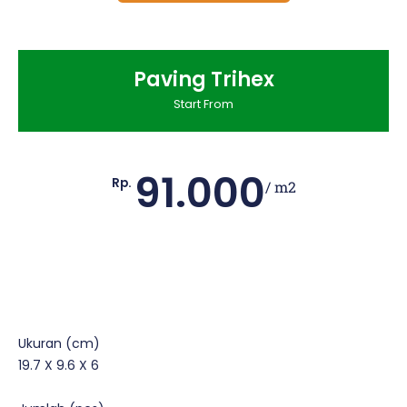
Paving Trihex
Start From
91.000
Rp.
/ m2
Ukuran (cm)
19.7 X 9.6 X 6