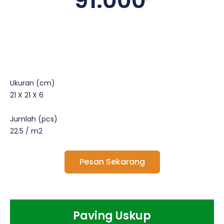
91.000
Ukuran (cm)
21 X 21 X 6
Jumlah (pcs)
22.5 / m2
Pesan Sekarang
Paving Uskup