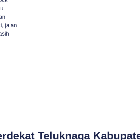
ock
tu
an
, jalan
asih
erdekat Teluknaga Kabupat