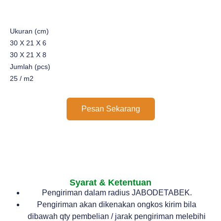
Ukuran (cm)
30 X 21 X 6
30 X 21 X 8
Jumlah (pcs)
25 / m2
Pesan Sekarang
Syarat & Ketentuan
Pengiriman dalam radius JABODETABEK.
Pengiriman akan dikenakan ongkos kirim bila
dibawah qty pembelian / jarak pengiriman melebihi