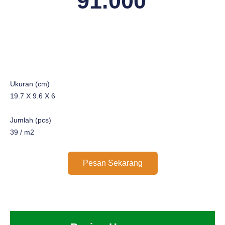
91.000
Ukuran (cm)
19.7 X 9.6 X 6
Jumlah (pcs)
39 / m2
Pesan Sekarang