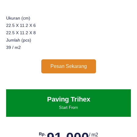
Ukuran (cm)
22.5 X 11.2 X 6
22.5 X 11.2 X 8
Jumlah (pcs)
39 / m2
Pesan Sekarang
Paving Trihex
Start From
Rp.
/ m2