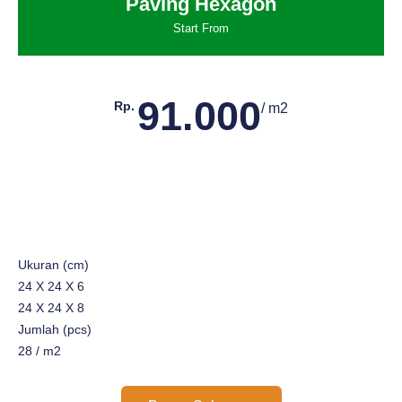
Paving Hexagon
Start From
91.000
Rp.
/ m2
Ukuran (cm)
24 X 24 X 6
24 X 24 X 8
Jumlah (pcs)
28 / m2