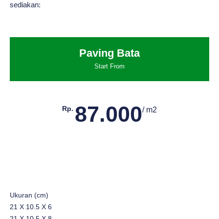
sediakan:
Paving Bata
Start From
87.000
Rp.
/ m2
Ukuran (cm)
21 X 10.5 X 6
21 X 10.5 X 8