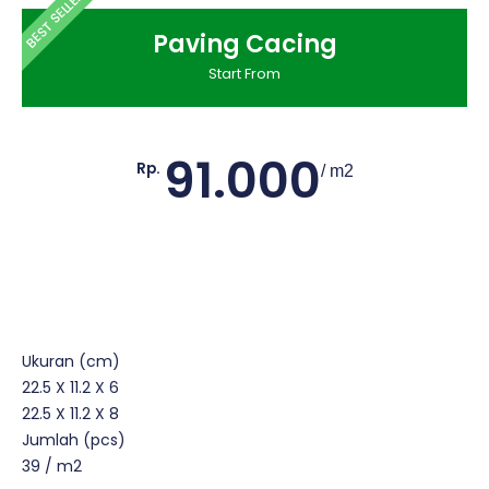
BEST SELLER
Paving Cacing
Start From
91.000
Rp.
/ m2
Ukuran (cm)
22.5 X 11.2 X 6
22.5 X 11.2 X 8
Jumlah (pcs)
39 / m2