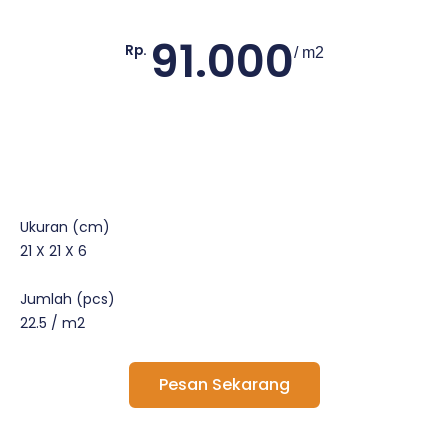
91.000
Rp.
/ m2
Ukuran (cm)
21 X 21 X 6
Jumlah (pcs)
22.5 / m2
Pesan Sekarang