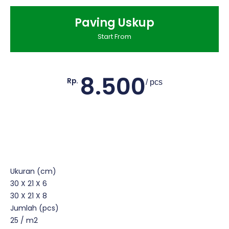
Paving Uskup
Start From
8.500
Rp.
/ pcs
Ukuran (cm)
30 X 21 X 6
30 X 21 X 8
Jumlah (pcs)
25 / m2