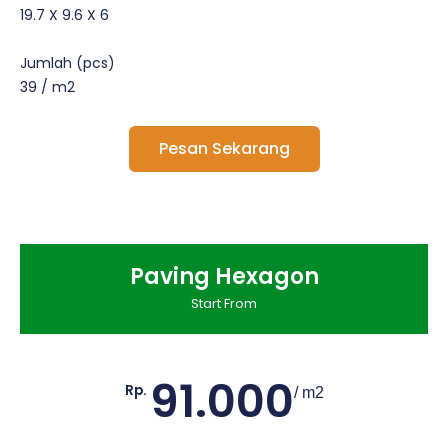
19.7 X 9.6 X 6
Jumlah (pcs)
39 / m2
Pesan Sekarang
Paving Hexagon
Start From
91.000
Rp.
/ m2