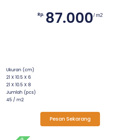
87.000
Rp.
/ m2
Ukuran (cm)
21 X 10.5 X 6
21 X 10.5 X 8
Jumlah (pcs)
45 / m2
Pesan Sekarang