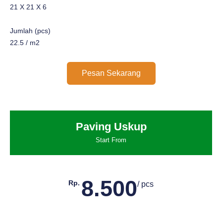
21 X 21 X 6
Jumlah (pcs)
22.5 / m2
Pesan Sekarang
Paving Uskup
Start From
8.500
Rp.
/ pcs