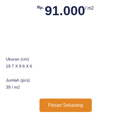
91.000
Rp.
/ m2
Ukuran (cm)
19.7 X 9.6 X 6
Jumlah (pcs)
39 / m2
Pesan Sekarang