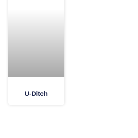
U-Ditch
Tags: Paving Block Terdekat, Paving Block Jakarta, Paving Block Bogor, Paving Block Depok, Paving