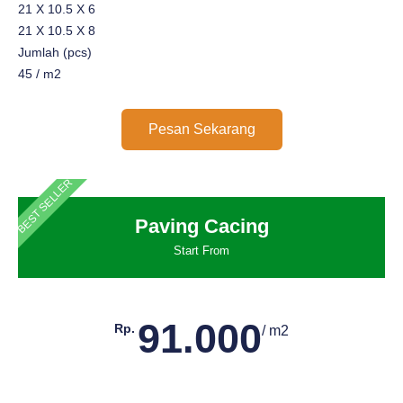
21 X 10.5 X 6
21 X 10.5 X 8
Jumlah (pcs)
45 / m2
Pesan Sekarang
BEST SELLER
Paving Cacing
Start From
91.000
Rp.
/ m2