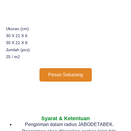
Ukuran (cm)
30 X 21 X 6
30 X 21 X 8
Jumlah (pcs)
25 / m2
Pesan Sekarang
Syarat & Ketentuan
Pengiriman dalam radius JABODETABEK.