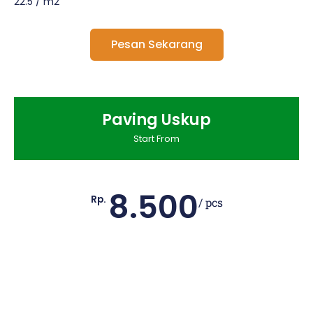
22.5 / m2
Pesan Sekarang
Paving Uskup
Start From
8.500
Rp.
/ pcs