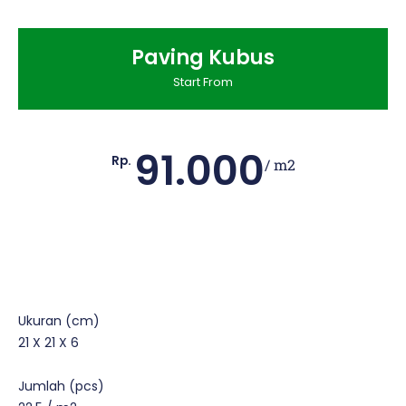
Paving Kubus
Start From
91.000
Rp.
/ m2
Ukuran (cm)
21 X 21 X 6
Jumlah (pcs)