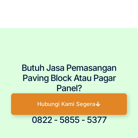
Block Tangerang, Paving Block Bekasi, Pemasangan Paving Block, Jasa Pemasang Paving Block,
Pasang Paving Block, Jual Paving Block, Harga Paving Block, Produsen Paving Block, Paving Block
Murah, Paving Block Berkualitas, Tukang Paving Block, Paving Block Berkualitas, Paving Block
Terpercaya, Paving Block Terjangkau, Paving Block Terbaru, Paving Block Per Meter, Ukuran Paving
Block, Pembelian Paving Block, Paving Block Precast, Conblock, Penjual Paving Block.
Butuh Jasa Pemasangan
Paving Block Atau Pagar
Panel?
Hubungi Kami Segera
0822 - 5855 - 5377