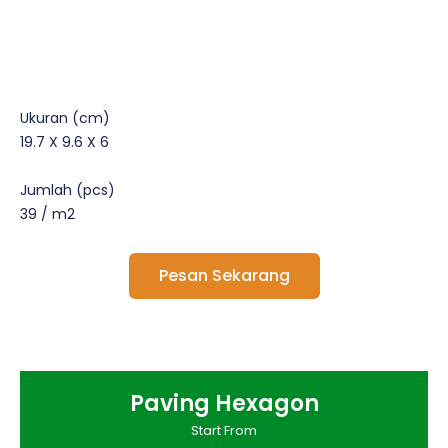
Ukuran (cm)
19.7 X 9.6 X 6
Jumlah (pcs)
39 / m2
Pesan Sekarang
Paving Hexagon
Start From