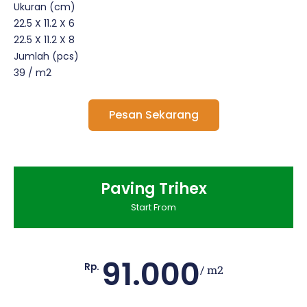
Ukuran (cm)
22.5 X 11.2 X 6
22.5 X 11.2 X 8
Jumlah (pcs)
39 / m2
Pesan Sekarang
Paving Trihex
Start From
91.000
Rp.
/ m2