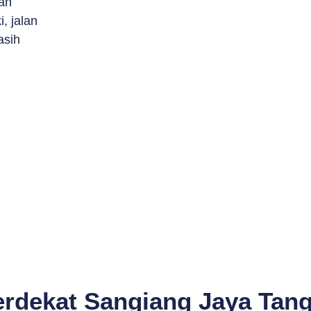
an
, jalan
asih
erdekat Sangiang Jaya Tang