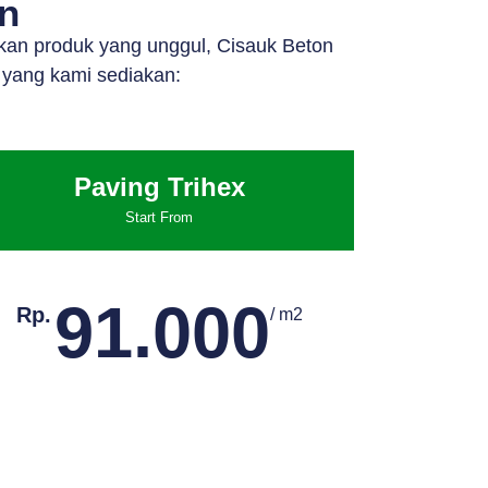
in
kan produk yang unggul, Cisauk Beton
 yang kami sediakan:
Paving Trihex
Start From
91.000
Rp.
/ m2