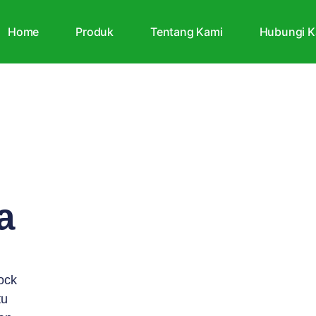
Home
Produk
Tentang Kami
Hubungi K
a
ock
tu