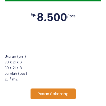
8.500
Rp.
/ pcs
Ukuran (cm)
30 X 21 X 6
30 X 21 X 8
Jumlah (pcs)
25 / m2
Pesan Sekarang