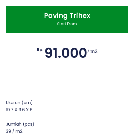
Paving Trihex
Start From
91.000
Rp.
/ m2
Ukuran (cm)
19.7 X 9.6 X 6
Jumlah (pcs)
39 / m2