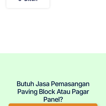
Tags: Paving Block Terdekat, Paving Block Jakarta, Paving Block Bogor, Paving Block Depok, Paving Block
Tangerang, Paving Block Bekasi, Pemasangan Paving Block, Jasa Pemasang Paving Block, Pasang
Paving Block, Jual Paving Block, Harga Paving Block, Produsen Paving Block, Paving Block Murah, Paving
Block Berkualitas, Tukang Paving Block, Paving Block Berkualitas, Paving Block Terpercaya, Paving Block
Terjangkau, Paving Block Terbaru, Paving Block Per Meter, Ukuran Paving Block, Pembelian Paving Block,
Paving Block Precast, Conblock, Penjual Paving Block.
Butuh Jasa Pemasangan
Paving Block Atau Pagar
Panel?