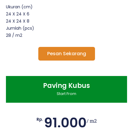
Ukuran (cm)
24 X 24 X 6
24 X 24 X 8
Jumlah (pcs)
28 / m2
Pesan Sekarang
Paving Kubus
Start From
91.000
Rp.
/ m2