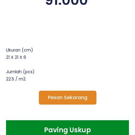
91.000
Ukuran (cm)
21 X 21 X 6
Jumlah (pcs)
22.5 / m2
Pesan Sekarang
Paving Uskup