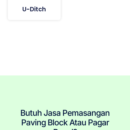
U-Ditch
Tags: Paving Block Terdekat, Paving Block Jakarta, Paving Block Bogor, Paving Block Depok, Paving Block
Tangerang, Paving Block Bekasi, Pemasangan Paving Block, Jasa Pemasang Paving Block, Pasang
Paving Block, Jual Paving Block, Harga Paving Block, Produsen Paving Block, Paving Block Murah, Paving
Block Berkualitas, Tukang Paving Block, Paving Block Berkualitas, Paving Block Terpercaya, Paving Block
Terjangkau, Paving Block Terbaru, Paving Block Per Meter, Ukuran Paving Block, Pembelian Paving Block,
Paving Block Precast, Conblock, Penjual Paving Block.
Butuh Jasa Pemasangan
Paving Block Atau Pagar