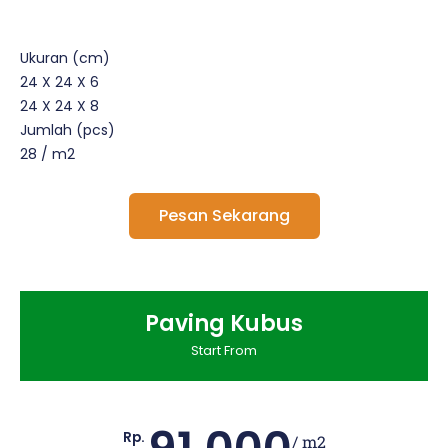
Ukuran (cm)
24 X 24 X 6
24 X 24 X 8
Jumlah (pcs)
28 / m2
Pesan Sekarang
Paving Kubus
Start From
Rp.
/ m2