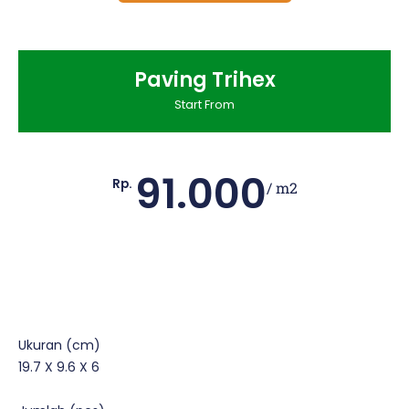
Paving Trihex
Start From
91.000
Rp.
/ m2
Ukuran (cm)
19.7 X 9.6 X 6