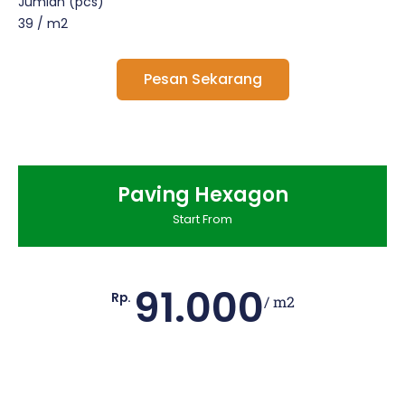
Jumlah (pcs)
39 / m2
Pesan Sekarang
Paving Hexagon
Start From
91.000
Rp.
/ m2