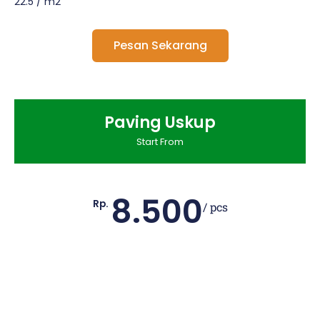
22.5 / m2
Pesan Sekarang
Paving Uskup
Start From
8.500
Rp.
/ pcs