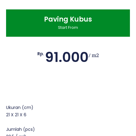
Paving Kubus
Start From
91.000
Rp.
/ m2
Ukuran (cm)
21 X 21 X 6
Jumlah (pcs)