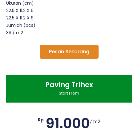
Ukuran (cm)
22.5 X 11.2 X 6
22.5 X 11.2 X 8
Jumlah (pcs)
39 / m2
Pesan Sekarang
Paving Trihex
Start From
91.000
Rp.
/ m2