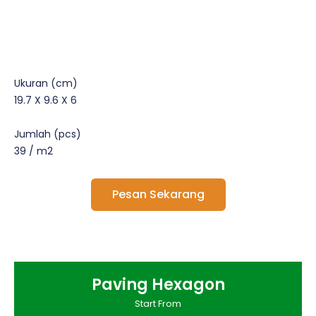
Ukuran (cm)
19.7 X 9.6 X 6
Jumlah (pcs)
39 / m2
Pesan Sekarang
Paving Hexagon
Start From