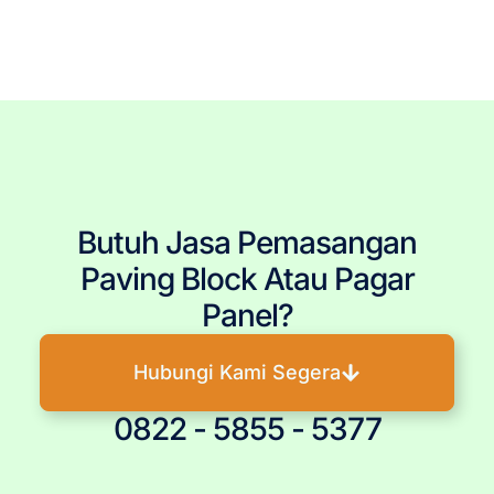
Tangerang, Paving Block Bekasi, Pemasangan Paving Block, Jasa Pemasang Paving Block, Pasang
Paving Block, Jual Paving Block, Harga Paving Block, Produsen Paving Block, Paving Block Murah, Paving
Block Berkualitas, Tukang Paving Block, Paving Block Berkualitas, Paving Block Terpercaya, Paving Block
Terjangkau, Paving Block Terbaru, Paving Block Per Meter, Ukuran Paving Block, Pembelian Paving Block,
Paving Block Precast, Conblock, Penjual Paving Block.
Butuh Jasa Pemasangan
Paving Block Atau Pagar
Panel?
Hubungi Kami Segera
0822 - 5855 - 5377