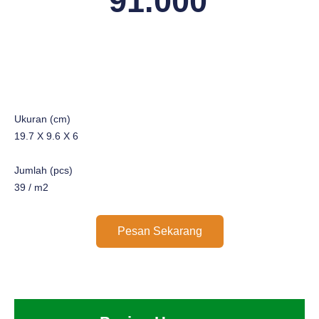
91.000
Ukuran (cm)
19.7 X 9.6 X 6
Jumlah (pcs)
39 / m2
Pesan Sekarang