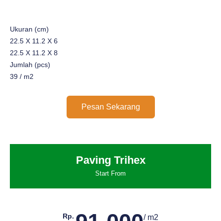
Ukuran (cm)
22.5 X 11.2 X 6
22.5 X 11.2 X 8
Jumlah (pcs)
39 / m2
Pesan Sekarang
Paving Trihex
Start From
Rp.
/ m2