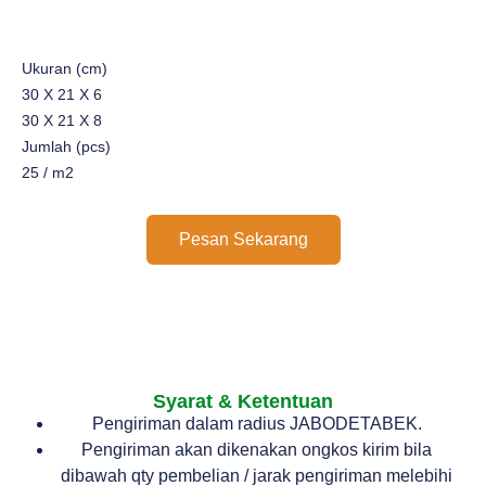
Ukuran (cm)
30 X 21 X 6
30 X 21 X 8
Jumlah (pcs)
25 / m2
Pesan Sekarang
Syarat & Ketentuan
Pengiriman dalam radius JABODETABEK.
Pengiriman akan dikenakan ongkos kirim bila
dibawah qty pembelian / jarak pengiriman melebihi