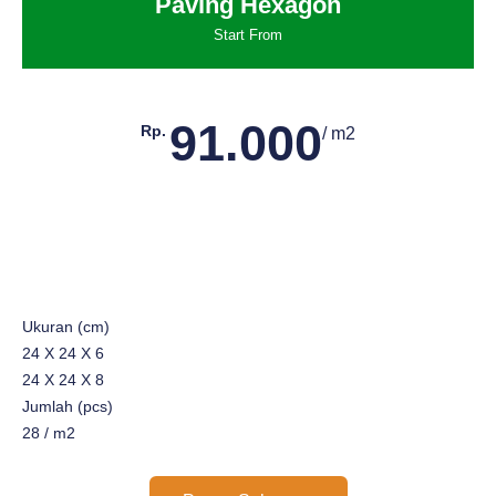
Paving Hexagon
Start From
91.000
Rp.
/ m2
Ukuran (cm)
24 X 24 X 6
24 X 24 X 8
Jumlah (pcs)
28 / m2