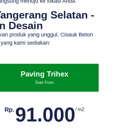
langsung menuju ke lokasi Anda.
angerang Selatan -
an Desain
kan produk yang unggul, Cisauk Beton
 yang kami sediakan:
Paving Trihex
Start From
91.000
Rp.
/ m2