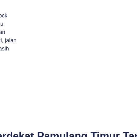
ock
tu
an
, jalan
asih
erdekat Pamulang Timur Ta