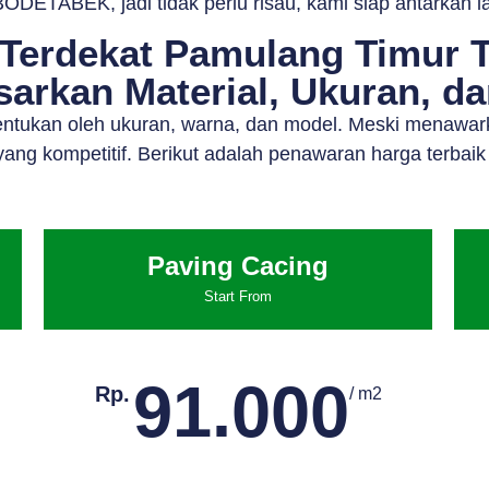
ODETABEK, jadi tidak perlu risau, kami siap antarkan 
Terdekat Pamulang Timur T
arkan Material, Ukuran, d
tentukan oleh ukuran, warna, dan model. Meski menawar
ang kompetitif. Berikut adalah penawaran harga terbaik
Paving Cacing
Start From
91.000
Rp.
/ m2