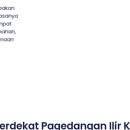
upakan
iasanya
mpat
umahan,
unaan
Terdekat Pagedangan Ilir