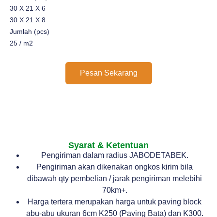
30 X 21 X 6
30 X 21 X 8
Jumlah (pcs)
25 / m2
Pesan Sekarang
Syarat & Ketentuan
Pengiriman dalam radius JABODETABEK.
Pengiriman akan dikenakan ongkos kirim bila
dibawah qty pembelian / jarak pengiriman melebihi
70km+.
Harga tertera merupakan harga untuk paving block
abu-abu ukuran 6cm K250 (Paving Bata) dan K300.