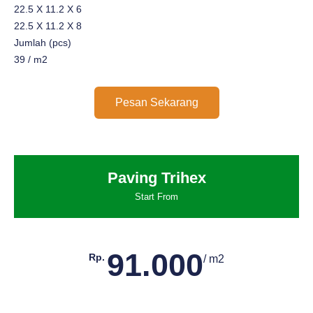
22.5 X 11.2 X 6
22.5 X 11.2 X 8
Jumlah (pcs)
39 / m2
Pesan Sekarang
Paving Trihex
Start From
91.000
Rp.
/ m2