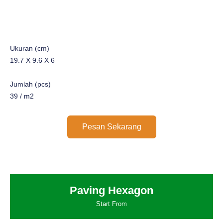
Ukuran (cm)
19.7 X 9.6 X 6
Jumlah (pcs)
39 / m2
Pesan Sekarang
Paving Hexagon
Start From