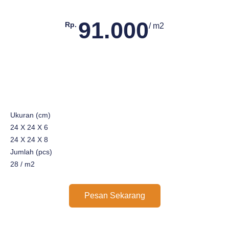
91.000
Rp.
/ m2
Ukuran (cm)
24 X 24 X 6
24 X 24 X 8
Jumlah (pcs)
28 / m2
Pesan Sekarang