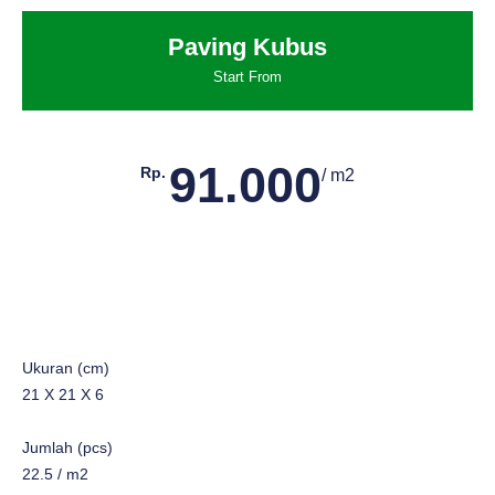
Paving Kubus
Start From
91.000
Rp.
/ m2
Ukuran (cm)
21 X 21 X 6
Jumlah (pcs)
22.5 / m2