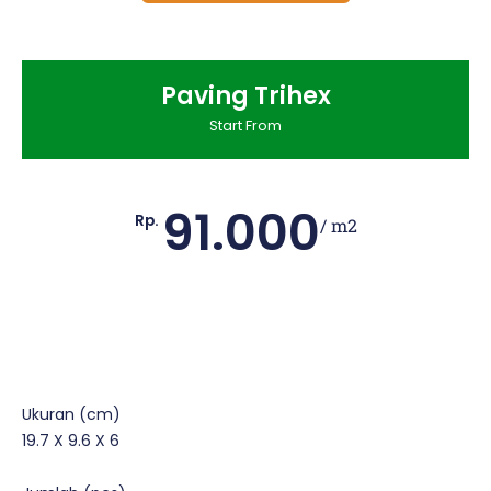
Paving Trihex
Start From
91.000
Rp.
/ m2
Ukuran (cm)
19.7 X 9.6 X 6