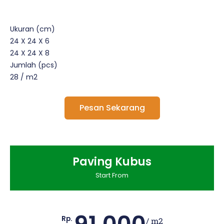
Ukuran (cm)
24 X 24 X 6
24 X 24 X 8
Jumlah (pcs)
28 / m2
Pesan Sekarang
Paving Kubus
Start From
Rp.
/ m2