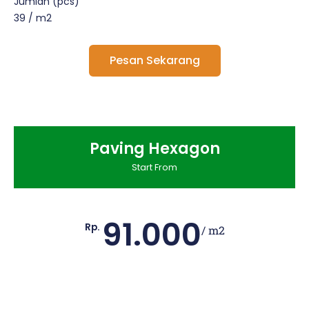
Jumlah (pcs)
39 / m2
Pesan Sekarang
Paving Hexagon
Start From
91.000
Rp.
/ m2