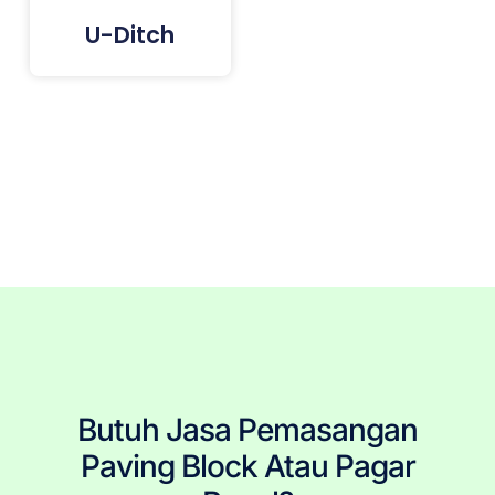
U-Ditch
Tags: Paving Block Terdekat, Paving Block Jakarta, Paving Block Bogor, Paving Block Depok, Paving Block
Tangerang, Paving Block Bekasi, Pemasangan Paving Block, Jasa Pemasang Paving Block, Pasang
Paving Block, Jual Paving Block, Harga Paving Block, Produsen Paving Block, Paving Block Murah, Paving
Block Berkualitas, Tukang Paving Block, Paving Block Berkualitas, Paving Block Terpercaya, Paving Block
Terjangkau, Paving Block Terbaru, Paving Block Per Meter, Ukuran Paving Block, Pembelian Paving Block,
Paving Block Precast, Conblock, Penjual Paving Block.
Butuh Jasa Pemasangan
Paving Block Atau Pagar