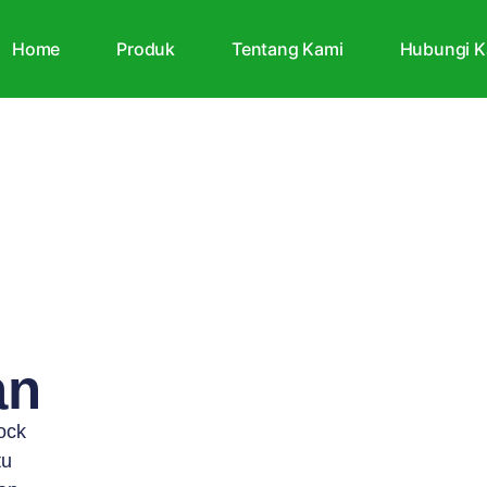
Home
Produk
Tentang Kami
Hubungi K
an
ock
tu