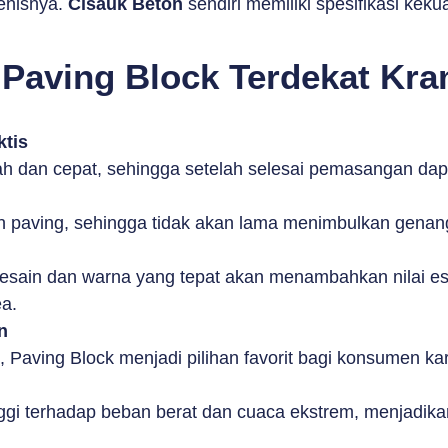
enisnya.
Cisauk Beton
sendiri memiliki spesifikasi ke
Paving Block Terdekat Kram
tis
dan cepat, sehingga setelah selesai pemasangan dapa
h paving, sehingga tidak akan lama menimbulkan genan
ain dan warna yang tepat akan menambahkan nilai este
a.
n
u, Paving Block menjadi pilihan favorit bagi konsumen
ggi terhadap beban berat dan cuaca ekstrem, menjadikanny