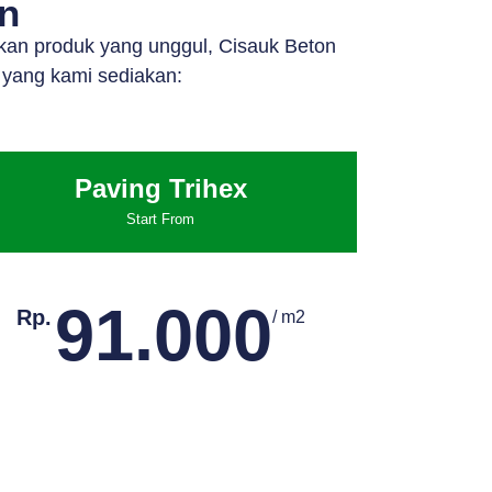
in
kan produk yang unggul, Cisauk Beton
 yang kami sediakan:
Paving Trihex
Start From
91.000
Rp.
/ m2