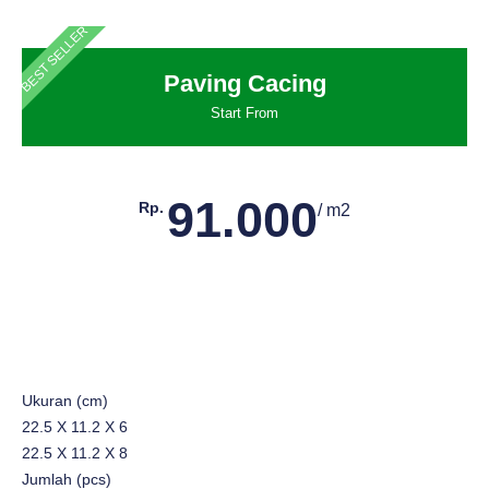
BEST SELLER
Paving Cacing
Start From
91.000
Rp.
/ m2
Ukuran (cm)
22.5 X 11.2 X 6
22.5 X 11.2 X 8
Jumlah (pcs)