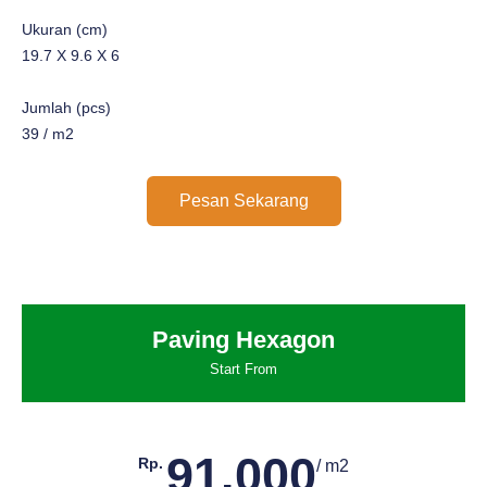
Ukuran (cm)
19.7 X 9.6 X 6
Jumlah (pcs)
39 / m2
Pesan Sekarang
Paving Hexagon
Start From
91.000
Rp.
/ m2