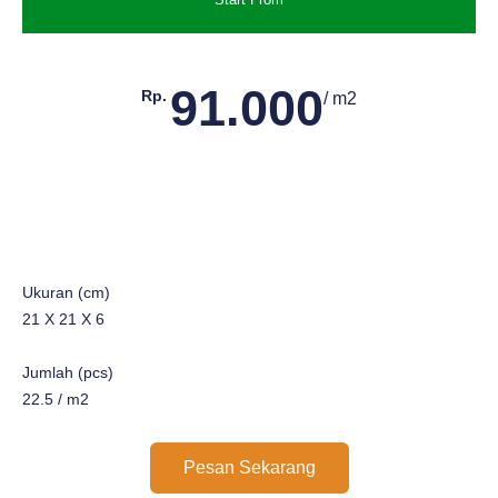
91.000
Rp.
/ m2
Ukuran (cm)
21 X 21 X 6
Jumlah (pcs)
22.5 / m2
Pesan Sekarang