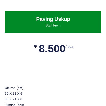
Paving Uskup
Start From
8.500
Rp.
/ pcs
Ukuran (cm)
30 X 21 X 6
30 X 21 X 8
Jumlah (pcs)