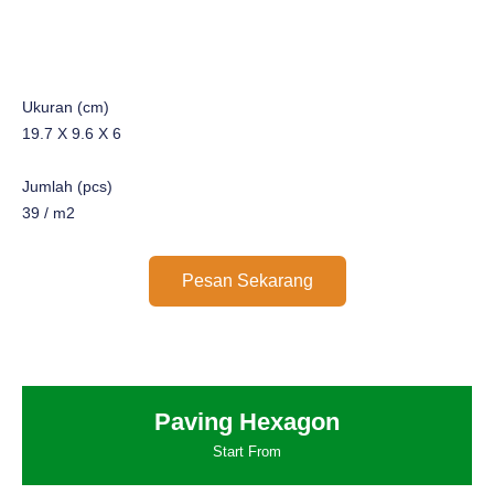
Ukuran (cm)
19.7 X 9.6 X 6
Jumlah (pcs)
39 / m2
Pesan Sekarang
Paving Hexagon
Start From