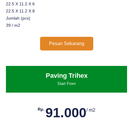
22.5 X 11.2 X 6
22.5 X 11.2 X 8
Jumlah (pcs)
39 / m2
Pesan Sekarang
Paving Trihex
Start From
91.000
Rp.
/ m2