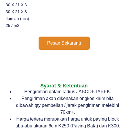
30 X 21 X 6
30 X 21 X 8
Jumlah (pcs)
25 / m2
Pesan Sekarang
Syarat & Ketentuan
Pengiriman dalam radius JABODETABEK.
Pengiriman akan dikenakan ongkos kirim bila
dibawah qty pembelian / jarak pengiriman melebihi
70km+.
Harga tertera merupakan harga untuk paving block
abu-abu ukuran 6cm K250 (Paving Bata) dan K300.