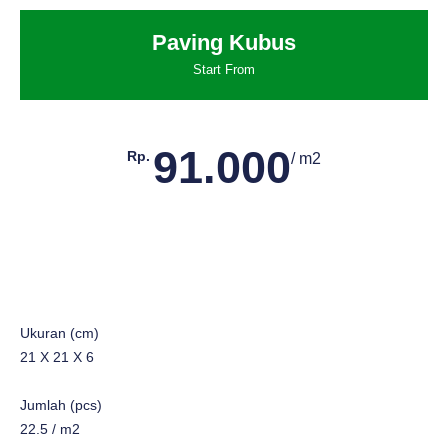
Paving Kubus
Start From
91.000
Rp.
/ m2
Ukuran (cm)
21 X 21 X 6
Jumlah (pcs)
22.5 / m2