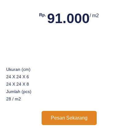
91.000
Rp.
/ m2
Ukuran (cm)
24 X 24 X 6
24 X 24 X 8
Jumlah (pcs)
28 / m2
Pesan Sekarang