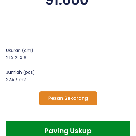
91.000
Ukuran (cm)
21 X 21 X 6
Jumlah (pcs)
22.5 / m2
Pesan Sekarang
Paving Uskup