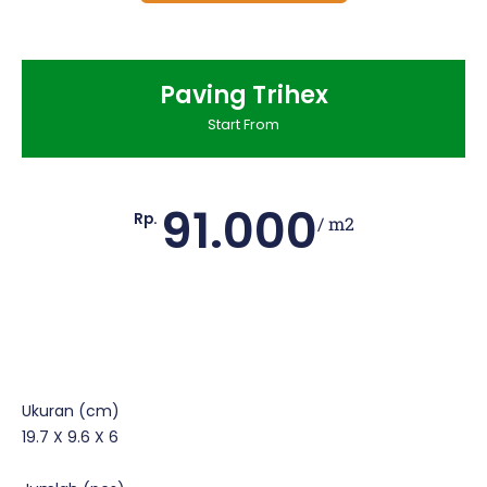
Paving Trihex
Start From
91.000
Rp.
/ m2
Ukuran (cm)
19.7 X 9.6 X 6