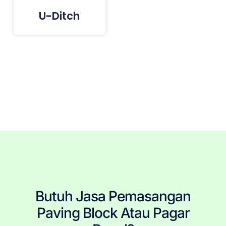
U-Ditch
Tags: Paving Block Terdekat, Paving Block Jakarta, Paving Block Bogor, Paving Block Depok, Paving Block
Tangerang, Paving Block Bekasi, Pemasangan Paving Block, Jasa Pemasang Paving Block, Pasang
Paving Block, Jual Paving Block, Harga Paving Block, Produsen Paving Block, Paving Block Murah, Paving
Block Berkualitas, Tukang Paving Block, Paving Block Berkualitas, Paving Block Terpercaya, Paving Block
Terjangkau, Paving Block Terbaru, Paving Block Per Meter, Ukuran Paving Block, Pembelian Paving Block,
Paving Block Precast, Conblock, Penjual Paving Block.
Butuh Jasa Pemasangan
Paving Block Atau Pagar