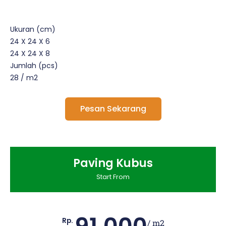
Ukuran (cm)
24 X 24 X 6
24 X 24 X 8
Jumlah (pcs)
28 / m2
Pesan Sekarang
Paving Kubus
Start From
Rp.
/ m2