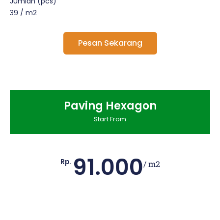
Jumlah (pcs)
39 / m2
Pesan Sekarang
Paving Hexagon
Start From
91.000
Rp.
/ m2