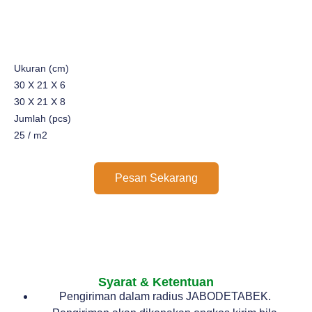
Ukuran (cm)
30 X 21 X 6
30 X 21 X 8
Jumlah (pcs)
25 / m2
Pesan Sekarang
Syarat & Ketentuan
Pengiriman dalam radius JABODETABEK.