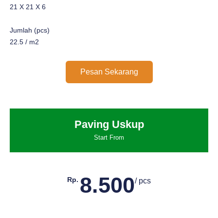
21 X 21 X 6
Jumlah (pcs)
22.5 / m2
Pesan Sekarang
Paving Uskup
Start From
8.500
Rp.
/ pcs