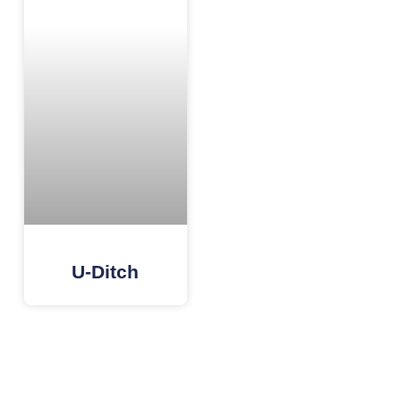
U-Ditch
Tags: Paving Block Terdekat, Paving Block Jakarta, Paving Block Bogor, Paving Block Depok, Paving