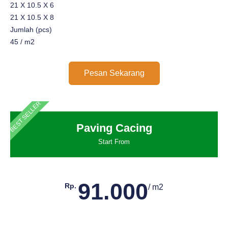
21 X 10.5 X 6
21 X 10.5 X 8
Jumlah (pcs)
45 / m2
Pesan Sekarang
BEST SELLER
Paving Cacing
Start From
91.000
Rp.
/ m2