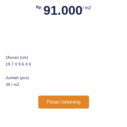
91.000
Rp.
/ m2
Ukuran (cm)
19.7 X 9.6 X 6
Jumlah (pcs)
39 / m2
Pesan Sekarang