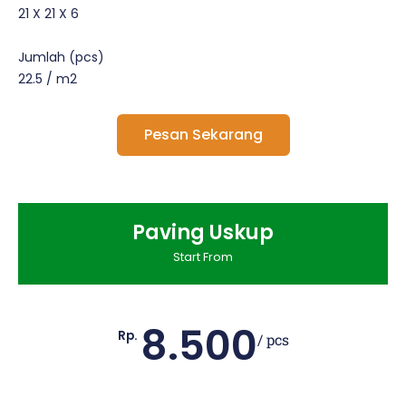
21 X 21 X 6
Jumlah (pcs)
22.5 / m2
Pesan Sekarang
Paving Uskup
Start From
8.500
Rp.
/ pcs