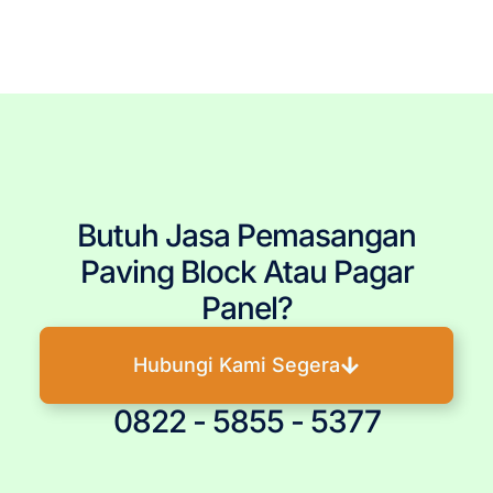
Tangerang, Paving Block Bekasi, Pemasangan Paving Block, Jasa Pemasang Paving Block, Pasang
Paving Block, Jual Paving Block, Harga Paving Block, Produsen Paving Block, Paving Block Murah, Paving
Block Berkualitas, Tukang Paving Block, Paving Block Berkualitas, Paving Block Terpercaya, Paving Block
Terjangkau, Paving Block Terbaru, Paving Block Per Meter, Ukuran Paving Block, Pembelian Paving Block,
Paving Block Precast, Conblock, Penjual Paving Block.
Butuh Jasa Pemasangan
Paving Block Atau Pagar
Panel?
Hubungi Kami Segera
0822 - 5855 - 5377