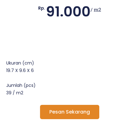
91.000
Rp.
/ m2
Ukuran (cm)
19.7 X 9.6 X 6
Jumlah (pcs)
39 / m2
Pesan Sekarang