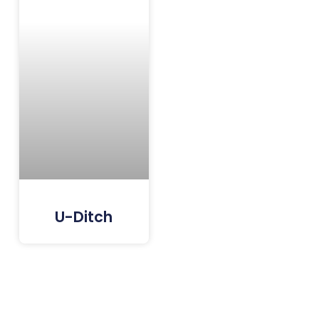
U-Ditch
Tags: Paving Block Terdekat, Paving Block Jakarta, Paving Block Bogor, Paving Block Depok, Paving Block