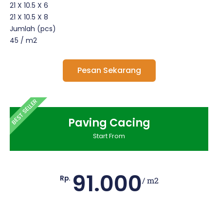
21 X 10.5 X 6
21 X 10.5 X 8
Jumlah (pcs)
45 / m2
Pesan Sekarang
BEST SELLER
Paving Cacing
Start From
91.000
Rp.
/ m2