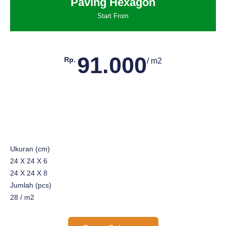
Paving Hexagon
Start From
91.000
Rp.
/ m2
Ukuran (cm)
24 X 24 X 6
24 X 24 X 8
Jumlah (pcs)
28 / m2