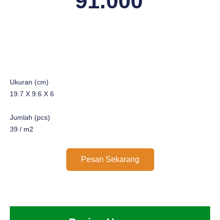
91.000
Ukuran (cm)
19.7 X 9.6 X 6
Jumlah (pcs)
39 / m2
Pesan Sekarang