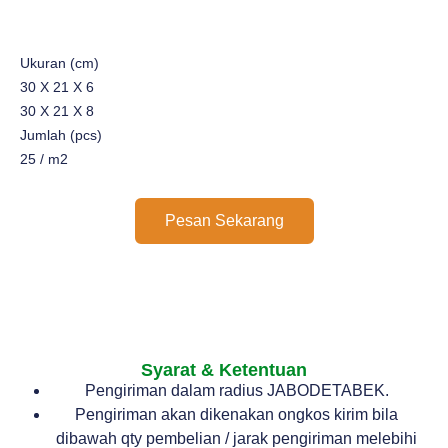
Ukuran (cm)
30 X 21 X 6
30 X 21 X 8
Jumlah (pcs)
25 / m2
Pesan Sekarang
Syarat & Ketentuan
Pengiriman dalam radius JABODETABEK.
Pengiriman akan dikenakan ongkos kirim bila
dibawah qty pembelian / jarak pengiriman melebihi