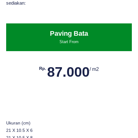
sediakan:
Paving Bata
Start From
87.000
Rp.
/ m2
Ukuran (cm)
21 X 10.5 X 6
21 X 10.5 X 8