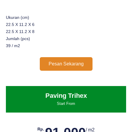
Ukuran (cm)
22.5 X 11.2 X 6
22.5 X 11.2 X 8
Jumlah (pcs)
39 / m2
Pesan Sekarang
Paving Trihex
Start From
Rp.
/ m2