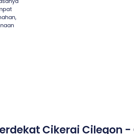
iasanya
mpat
umahan,
unaan
Terdekat Cikerai Cilegon 