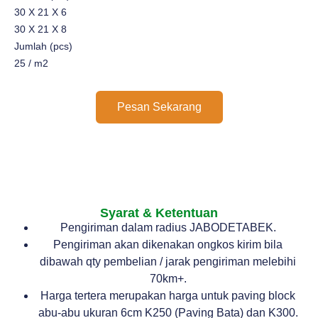
30 X 21 X 6
30 X 21 X 8
Jumlah (pcs)
25 / m2
Pesan Sekarang
Syarat & Ketentuan
Pengiriman dalam radius JABODETABEK.
Pengiriman akan dikenakan ongkos kirim bila
dibawah qty pembelian / jarak pengiriman melebihi
70km+.
Harga tertera merupakan harga untuk paving block
abu-abu ukuran 6cm K250 (Paving Bata) dan K300.