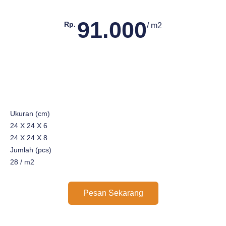
91.000
Rp.
/ m2
Ukuran (cm)
24 X 24 X 6
24 X 24 X 8
Jumlah (pcs)
28 / m2
Pesan Sekarang