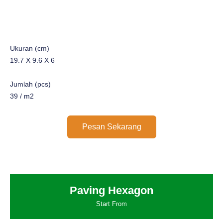
Ukuran (cm)
19.7 X 9.6 X 6
Jumlah (pcs)
39 / m2
Pesan Sekarang
Paving Hexagon
Start From