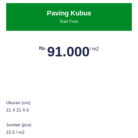
Paving Kubus
Start From
91.000
Rp.
/ m2
Ukuran (cm)
21 X 21 X 6
Jumlah (pcs)
22.5 / m2