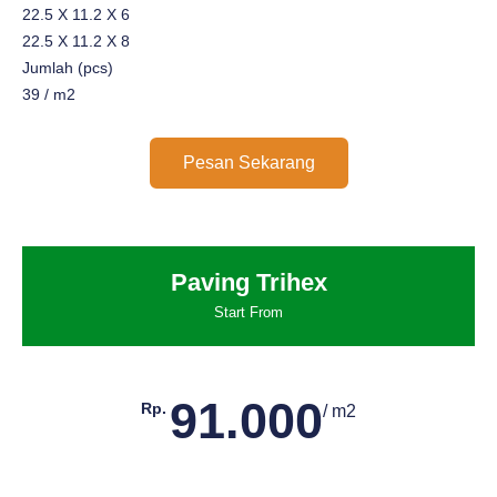
22.5 X 11.2 X 6
22.5 X 11.2 X 8
Jumlah (pcs)
39 / m2
Pesan Sekarang
Paving Trihex
Start From
91.000
Rp.
/ m2