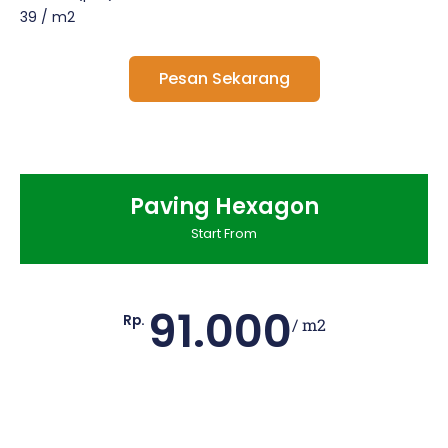
39 / m2
Pesan Sekarang
Paving Hexagon
Start From
91.000
Rp.
/ m2