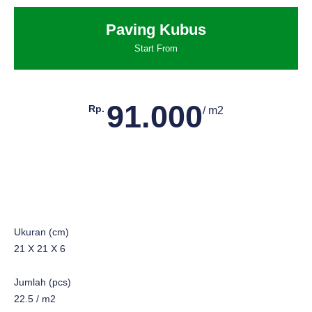
Paving Kubus
Start From
91.000
Rp.
/ m2
Ukuran (cm)
21 X 21 X 6
Jumlah (pcs)
22.5 / m2