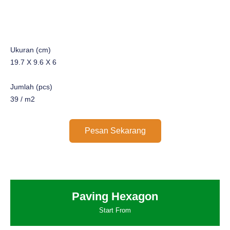
Ukuran (cm)
19.7 X 9.6 X 6
Jumlah (pcs)
39 / m2
Pesan Sekarang
Paving Hexagon
Start From