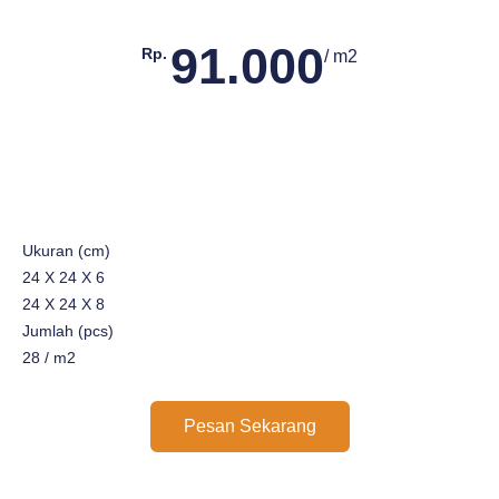
91.000
Rp.
/ m2
Ukuran (cm)
24 X 24 X 6
24 X 24 X 8
Jumlah (pcs)
28 / m2
Pesan Sekarang