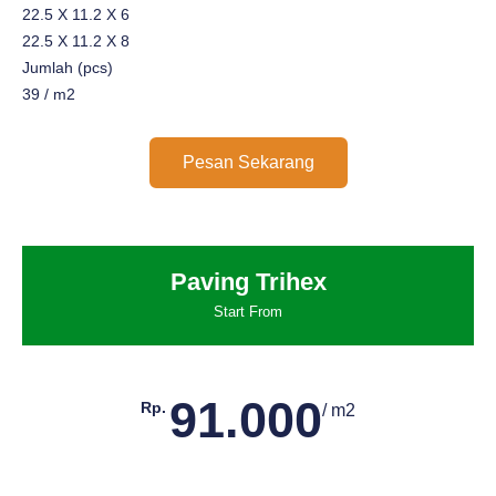
22.5 X 11.2 X 6
22.5 X 11.2 X 8
Jumlah (pcs)
39 / m2
Pesan Sekarang
Paving Trihex
Start From
91.000
Rp.
/ m2