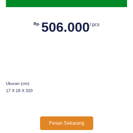
506.000
Rp.
/ pcs
Ukuran (cm)
17 X 18 X 320
Pesan Sekarang