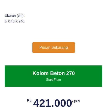
Ukuran (cm)
5 X 40 X 240
Pesan Sekarang
Kolom Beton 270
Start From
421.000
Rp.
/ pcs