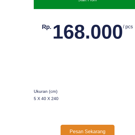
168.000
Rp.
/ pcs
Ukuran (cm)
5 X 40 X 240
Pesan Sekarang