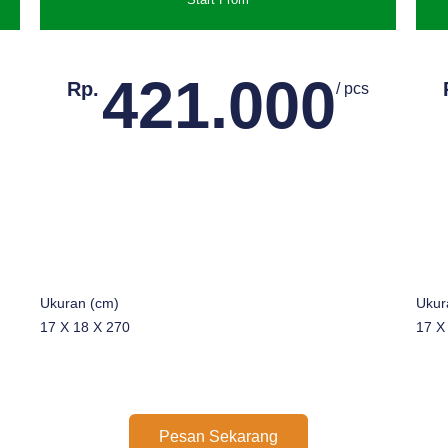
421.000
Rp.
/ pcs
Ukuran (cm)
Ukur
17 X 18 X 270
17 X
Pesan Sekarang