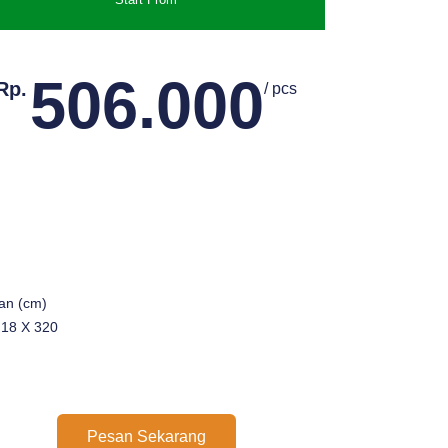
506.000
Rp.
/ pcs
an (cm)
 18 X 320
Pesan Sekarang