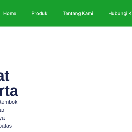
Home
Produk
Tentang Kami
Hubungi K
at
rta
 tembok
kan
ya
batas