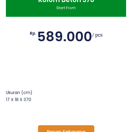
Start From
589.000
Rp.
/ pcs
Ukuran (cm)
17 X 18 X 370
Pesan Sekarang