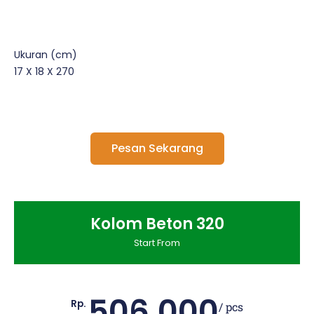
Ukuran (cm)
17 X 18 X 270
Pesan Sekarang
Kolom Beton 320
Start From
506.000
Rp.
/ pcs