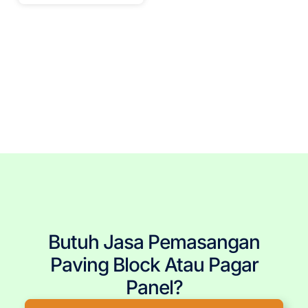
Tags: Pagar Panel Beton Terdekat, Pagar Panel Beton Jakarta, Pagar Panel Beton Bogor, Pagar Panel
Beton Depok, Pagar Panel Beton Tangerang, Pagar Panel Beton Bekasi, Pemasangan Pagar Panel Beton,
Jasa Pemasang Pagar Panel Beton, Pasang Pagar Panel Beton, Jual Pagar Panel Beton, Harga Pagar
Panel Beton, Produsen Pagar Panel Beton, Pagar Panel Beton Murah, Pagar Panel Beton Berkualitas,
Tukang Pagar Panel Beton, Pagar Panel Beton Berkualitas, Pagar Panel Beton Terpercaya, Pagar Panel
Beton Terjangkau, Pagar Panel Beton Terbaru, Pagar Panel Beton Per Meter, Ukuran Pagar Panel Beton,
Pembelian Pagar Panel Beton, Pagar Panel Beton Precast, Kolom Beton Pagar Panel, Daun Panel Beton,
Panel Dinding
Butuh Jasa Pemasangan
Paving Block Atau Pagar
Panel?