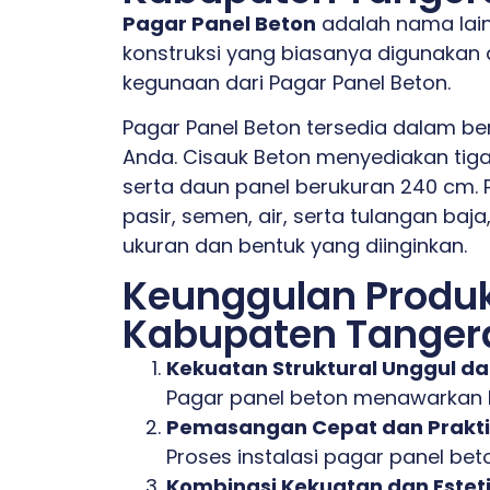
Pagar Panel Beton
adalah nama lain
konstruksi yang biasanya digunakan
kegunaan dari Pagar Panel Beton.
Pagar Panel Beton tersedia dalam b
Anda. Cisauk Beton menyediakan tiga
serta daun panel berukuran 240 cm. 
pasir, semen, air, serta tulangan baj
ukuran dan bentuk yang diinginkan.
Keunggulan Produk
Kabupaten Tanger
Kekuatan Struktural Unggul d
Pagar panel beton menawarkan ke
Pemasangan Cepat dan Prakti
Proses instalasi pagar panel bet
Kombinasi Kekuatan dan Estet