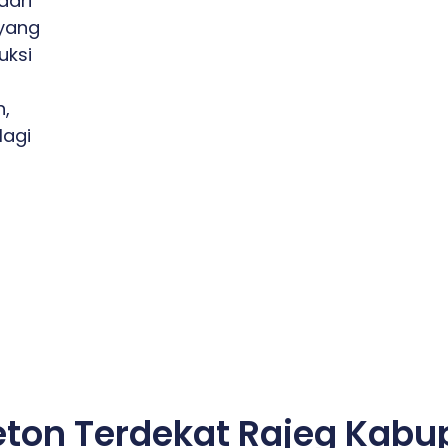
dari
yang
uksi
h,
lagi
Beton Terdekat Rajeg Kab