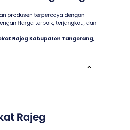
an produsen terpercaya dengan
engan Harga terbaik, terjangkau, dan
dekat Rajeg Kabupaten Tangerang
,
kat Rajeg