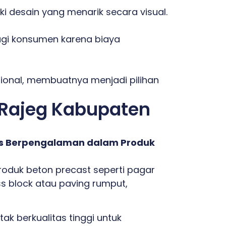
i desain yang menarik secara visual.
bagi konsumen karena biaya
ional, membuatnya menjadi pilihan
 Rajeg Kabupaten
lis Berpengalaman dalam Produk
duk beton precast seperti pagar
ss block atau paving rumput,
 berkualitas tinggi untuk