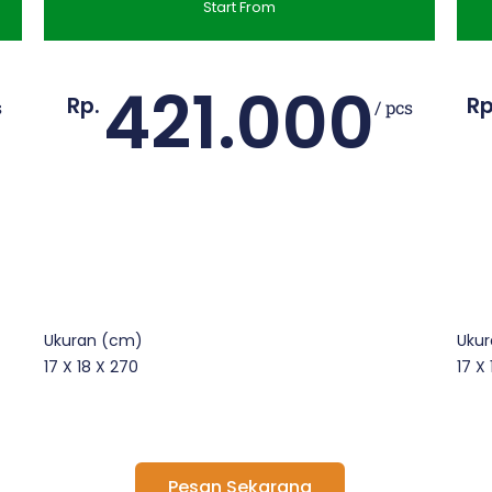
Start From
421.000
Rp.
Rp
s
/ pcs
Ukuran (cm)
Uku
17 X 18 X 270
17 X
Pesan Sekarang