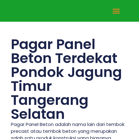
Tentang Kami
Hubungi Kami
Pagar Panel
Beton Terdekat
Pondok Jagung
Timur
Tangerang
Selatan
Pagar Panel Beton adalah nama lain dari tembok
precast atau tembok beton yang merupakan
salah satu produk konstruksi yang biasanya