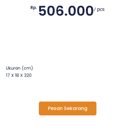
506.000
Rp.
/ pcs
Ukuran (cm)
17 X 18 X 320
Pesan Sekarang