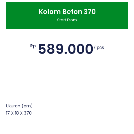
Kolom Beton 370
Start From
589.000
Rp.
/ pcs
Ukuran (cm)
17 X 18 X 370