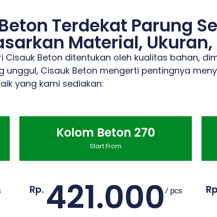
 Beton Terdekat Parung S
sarkan Material, Ukuran,
 Cisauk Beton ditentukan oleh kualitas bahan, dim
 unggul, Cisauk Beton mengerti pentingnya meny
aik yang kami sediakan:
Kolom Beton 270
Start From
421.000
Rp.
Rp
s
/ pcs