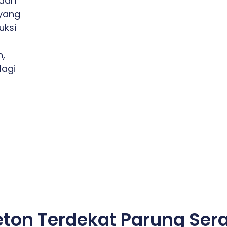
dari
yang
uksi
h,
lagi
eton Terdekat Parung Ser