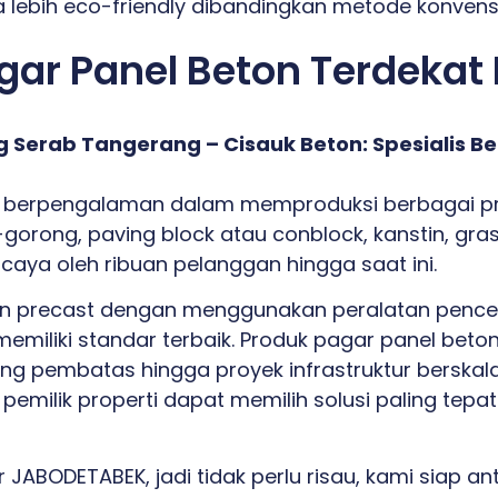
 lebih eco-friendly dibandingkan metode konvens
gar Panel Beton Terdekat
g Serab Tangerang – Cisauk Beton: Spesialis
 berpengalaman dalam memproduksi berbagai pro
gorong, paving block atau conblock, kanstin, gra
ercaya oleh ribuan pelanggan hingga saat ini.
 precast dengan menggunakan peralatan pencetak
emiliki standar terbaik. Produk pagar panel beto
ding pembatas hingga proyek infrastruktur berska
pemilik properti dapat memilih solusi paling tepa
 JABODETABEK, jadi tidak perlu risau, kami siap a