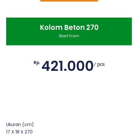
Kolom Beton 270
Start From
421.000
Rp.
/ pcs
Ukuran (cm)
17 X 18 X 270