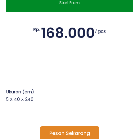
Start From
168.000
Rp.
/ pcs
Ukuran (cm)
5 X 40 X 240
Pesan Sekarang