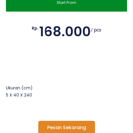
Start From
168.000
Rp.
/ pcs
Ukuran (cm)
5 X 40 X 240
Pesan Sekarang