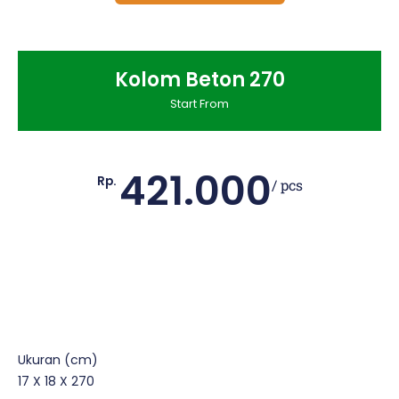
Kolom Beton 270
Start From
421.000
Rp.
/ pcs
Ukuran (cm)
17 X 18 X 270