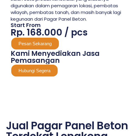
digunakan dalam pemagaran lokasi, pembatas
wilayah, pembatas tanah, dan masih banyak lagi
kegunaan dari Pagar Panel Beton.
Start From
Rp. 168.000 / pcs
Pesan Sekarang
Kami Menyediakan Jasa
Pemasangan
Hubungi Segera
Jual Pagar Panel Beton