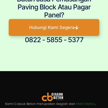
Paving Block Atau Pagar
Panel?
Hubungi Kami Segera
0822 - 5855 - 5377
Kami Cisauk Beton merupakan bagian dari
Mahri Beton
,