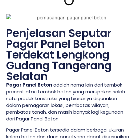
Penjelasan Seputar
Pagar Panel Beton
Terdekat Lengkong
Gudang Tangerang
Selatan
Pagar Panel Beton
adalah nama lain dari tembok
precast atau tembok beton yang merupakan salah
satu produk konstruksi yang biasanya digunakan
dalam pemagaran lokasi, pembatas wilayah,
pembatas tanah, dan masih banyak lagi kegunaan
dari Pagar Panel Beton.
Pagar Panel Beton tersedia dalam berbagai ukuran
kolom beton dan daun panel yang dapat disesuaikan