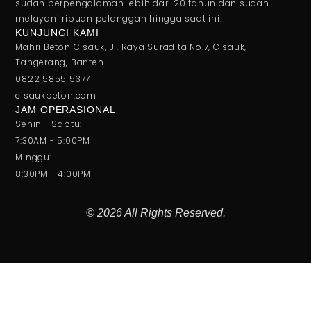
sudah berpengalaman lebih dari 20 tahun dan sudah
melayani ribuan pelanggan hingga saat ini.
KUNJUNGI KAMI
Mahri Beton Cisauk, Jl. Raya Suradita No.7, Cisauk,
Tangerang, Banten
0822 5855 5377
cisaukbeton.com
JAM OPERASIONAL
Senin - Sabtu:
7:30AM - 5:00PM
Minggu:
8:30PM - 4:00PM
© 2026 All Rights Reserved.