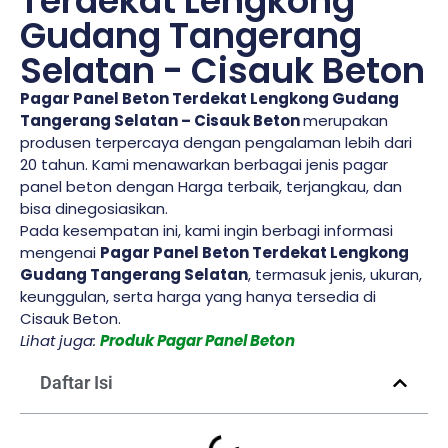
Terdekat Lengkong
Gudang Tangerang
Selatan - Cisauk Beton
Pagar Panel Beton Terdekat Lengkong Gudang
Tangerang Selatan – Cisauk Beton
merupakan
produsen terpercaya dengan pengalaman lebih dari
20 tahun. Kami menawarkan berbagai jenis pagar
panel beton dengan Harga terbaik, terjangkau, dan
bisa dinegosiasikan.
Pada kesempatan ini, kami ingin berbagi informasi
mengenai
Pagar Panel Beton Terdekat Lengkong
Gudang Tangerang Selatan
, termasuk jenis, ukuran,
keunggulan, serta harga yang hanya tersedia di
Cisauk Beton.
Lihat juga:
Produk Pagar Panel Beton
Daftar Isi