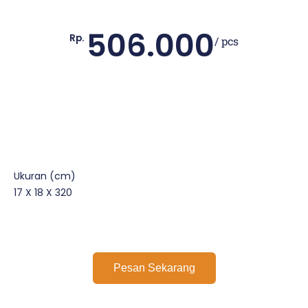
506.000
Rp.
/ pcs
Ukuran (cm)
17 X 18 X 320
Pesan Sekarang