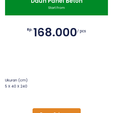
Daun Panel Beton
Start From
168.000
Rp.
/ pcs
Ukuran (cm)
5 X 40 X 240