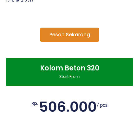
17 X 18 X 270
Pesan Sekarang
Kolom Beton 320
Start From
506.000
Rp.
/ pcs