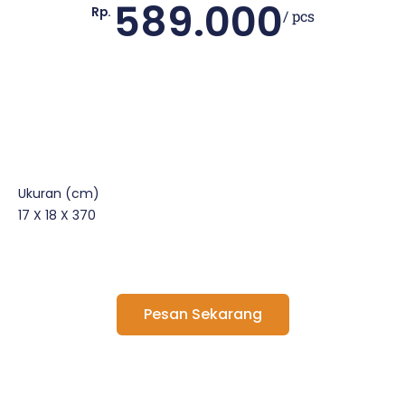
589.000
Rp.
/ pcs
Ukuran (cm)
17 X 18 X 370
Pesan Sekarang