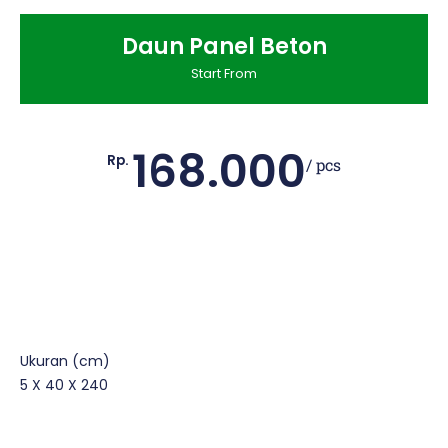
Daun Panel Beton
Start From
168.000
Rp.
/ pcs
Ukuran (cm)
5 X 40 X 240