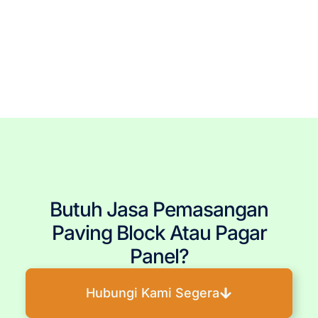
Tags: Pagar Panel Beton Terdekat, Pagar Panel Beton Jakarta, Pagar Panel Beton Bogor, Pagar Panel
Beton Depok, Pagar Panel Beton Tangerang, Pagar Panel Beton Bekasi, Pemasangan Pagar Panel Beton,
Jasa Pemasang Pagar Panel Beton, Pasang Pagar Panel Beton, Jual Pagar Panel Beton, Harga Pagar
Panel Beton, Produsen Pagar Panel Beton, Pagar Panel Beton Murah, Pagar Panel Beton Berkualitas,
Tukang Pagar Panel Beton, Pagar Panel Beton Berkualitas, Pagar Panel Beton Terpercaya, Pagar Panel
Beton Terjangkau, Pagar Panel Beton Terbaru, Pagar Panel Beton Per Meter, Ukuran Pagar Panel Beton,
Pembelian Pagar Panel Beton, Pagar Panel Beton Precast, Kolom Beton Pagar Panel, Daun Panel Beton,
Panel Dinding
Butuh Jasa Pemasangan
Paving Block Atau Pagar
Panel?
Hubungi Kami Segera