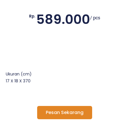
589.000
Rp.
/ pcs
Ukuran (cm)
17 X 18 X 370
Pesan Sekarang