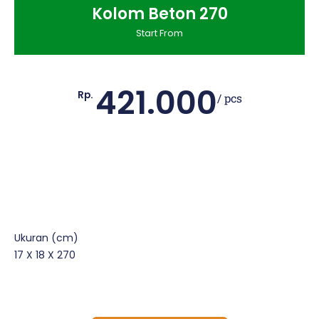
Kolom Beton 270
Start From
421.000
Rp.
/ pcs
Ukuran (cm)
17 X 18 X 270