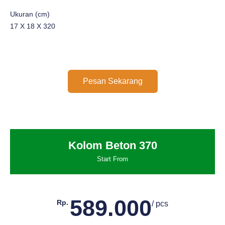
Ukuran (cm)
17 X 18 X 320
Pesan Sekarang
Kolom Beton 370
Start From
589.000
Rp.
/ pcs