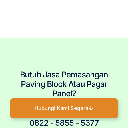
Tags: Pagar Panel Beton Terdekat, Pagar Panel Beton Jakarta, Pagar Panel Beton Bogor, Pagar Panel
Beton Depok, Pagar Panel Beton Tangerang, Pagar Panel Beton Bekasi, Pemasangan Pagar Panel Beton,
Jasa Pemasang Pagar Panel Beton, Pasang Pagar Panel Beton, Jual Pagar Panel Beton, Harga Pagar
Panel Beton, Produsen Pagar Panel Beton, Pagar Panel Beton Murah, Pagar Panel Beton Berkualitas,
Tukang Pagar Panel Beton, Pagar Panel Beton Berkualitas, Pagar Panel Beton Terpercaya, Pagar Panel
Beton Terjangkau, Pagar Panel Beton Terbaru, Pagar Panel Beton Per Meter, Ukuran Pagar Panel Beton,
Pembelian Pagar Panel Beton, Pagar Panel Beton Precast, Kolom Beton Pagar Panel, Daun Panel Beton,
Panel Dinding
Butuh Jasa Pemasangan
Paving Block Atau Pagar
Panel?
Hubungi Kami Segera
0822 - 5855 - 5377