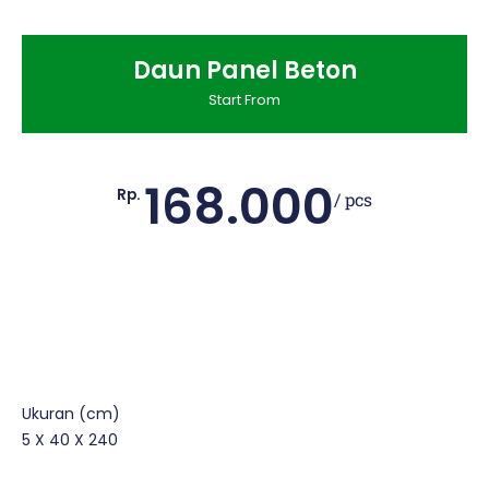
Daun Panel Beton
Start From
168.000
Rp.
/ pcs
Ukuran (cm)
5 X 40 X 240