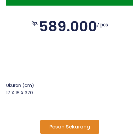
589.000
Rp.
/ pcs
Ukuran (cm)
17 X 18 X 370
Pesan Sekarang