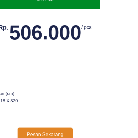
506.000
Rp.
/ pcs
an (cm)
 18 X 320
Pesan Sekarang