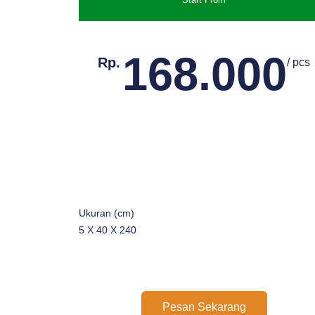
168.000
Rp.
/ pcs
Ukuran (cm)
5 X 40 X 240
Pesan Sekarang