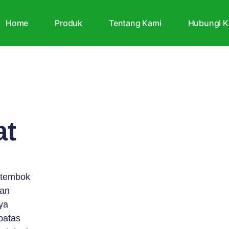
Home
Produk
Tentang Kami
Hubungi K
at
 tembok
kan
ya
batas