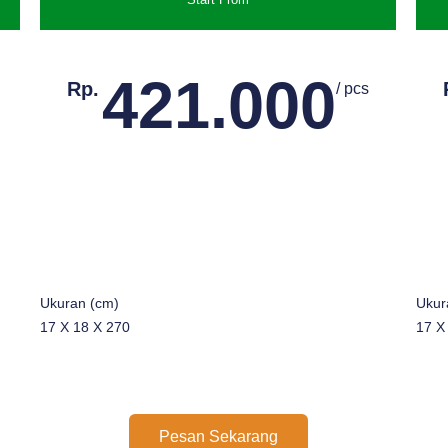
421.000
Rp.
/ pcs
Ukuran (cm)
Ukur
17 X 18 X 270
17 X
Pesan Sekarang