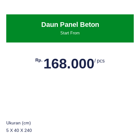
Daun Panel Beton
Start From
168.000
Rp.
/ pcs
Ukuran (cm)
5 X 40 X 240