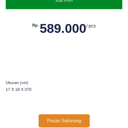
Start From
589.000
Rp.
/ pcs
Ukuran (cm)
17 X 18 X 370
Pesan Sekarang