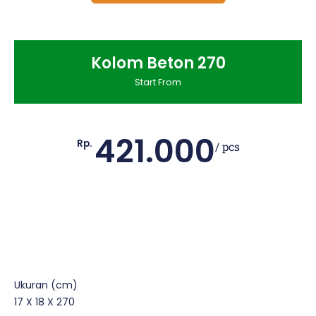
Kolom Beton 270
Start From
421.000
Rp.
/ pcs
Ukuran (cm)
17 X 18 X 270