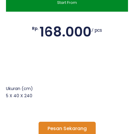
Start From
168.000
Rp.
/ pcs
Ukuran (cm)
5 X 40 X 240
Pesan Sekarang