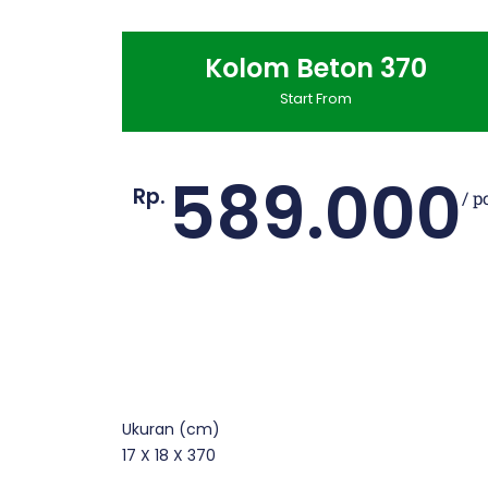
Kolom Beton 370
Start From
589.000
Rp.
/ p
Ukuran (cm)
17 X 18 X 370