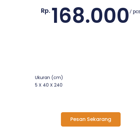
168.000
Rp.
/ pc
Ukuran (cm)
5 X 40 X 240
Pesan Sekarang