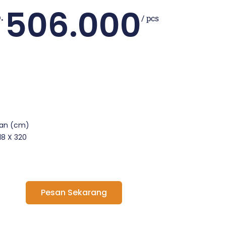
506.000
.
/ pcs
ran (cm)
 18 X 320
Pesan Sekarang