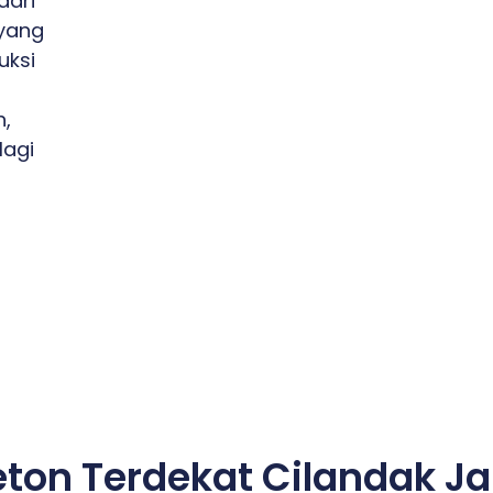
dari
yang
uksi
h,
lagi
eton Terdekat Cilandak Ja