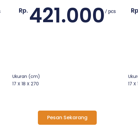
421.000
Rp.
Rp
s
/ pcs
Ukuran (cm)
Uku
17 X 18 X 270
17 X
Pesan Sekarang