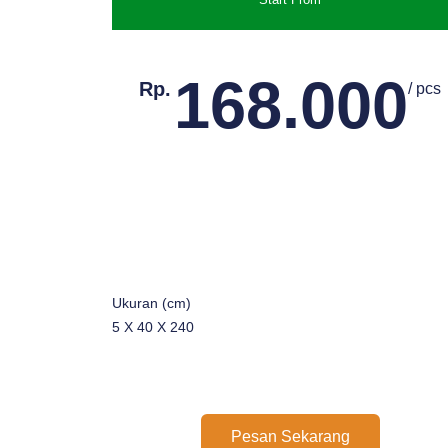
168.000
Rp.
/ pcs
Ukuran (cm)
5 X 40 X 240
Pesan Sekarang