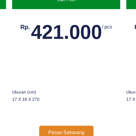
421.000
Rp.
/ pcs
Ukuran (cm)
Ukur
17 X 18 X 270
17 X
Pesan Sekarang