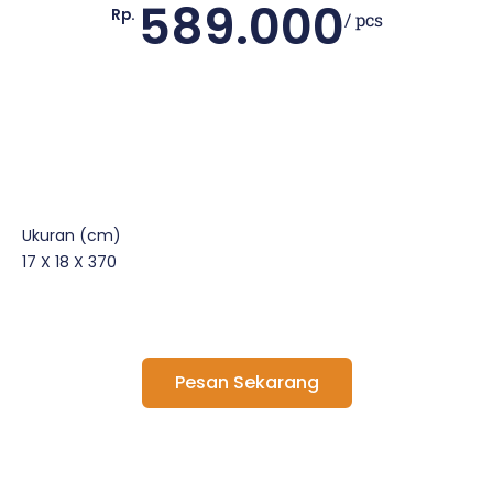
589.000
Rp.
/ pcs
Ukuran (cm)
17 X 18 X 370
Pesan Sekarang