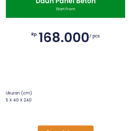
Daun Panel Beton
Start From
168.000
Rp.
/ pcs
Ukuran (cm)
5 X 40 X 240