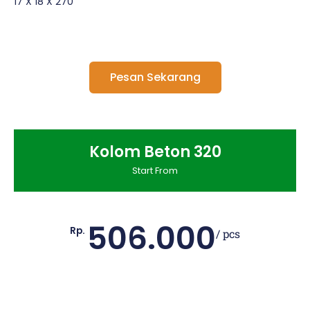
17 X 18 X 270
Pesan Sekarang
Kolom Beton 320
Start From
506.000
Rp.
/ pcs